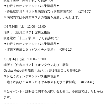
阪急千里線「柴島」駅より徒歩３分
▼お近くのオンデマンドバス乗降場所▼
・柴島駅淀川キリスト教病院前70（病院正面玄関） (1744-70)
※病院内では不織布マスクの着用をお願いいたします。
◇6月24日（水）12:00～16:00
場所：【淀川エリア】淀川区役所
阪急電鉄「十三」駅 東口より徒歩約7分
▼お近くのオンデマンドバス乗降場所▼
・淀川区役所１０（ピスタチオ薬局） (0046-10)
◇6月26日（金）10:00～18:00
場所：【住吉エリア】イオンタウンあびこ駅前
Osaka Metro御堂筋線「あびこ」駅2番出口より徒歩1分
▼お近くのオンデマンドバス乗降場所▼
・地下鉄あびこ４０（ロイヤルホストあびこ駅前店） (0533-40)
※当イベント・説明会に関するお問い合わせは、各施設ではいたしかね
ます。
～～～～～～～～～～～～～～～～～