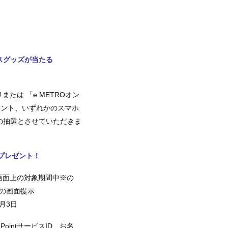
スグッズが当たる
または 「e METROオン
ウント、いずれかのスマホ
の抽選とさせていただきま
れなくプレゼント！
リ画面上の対象期間中※の
の画面提示
月3日
PointサービスID、お名