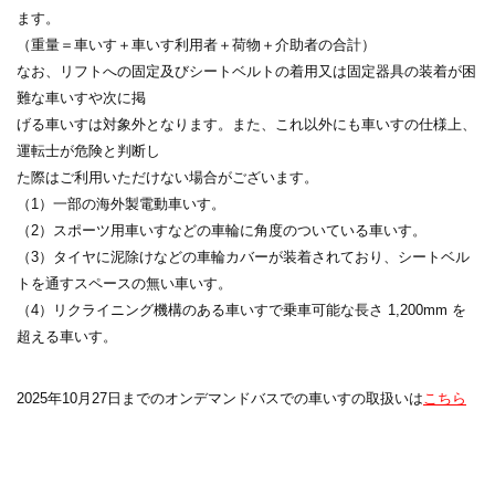
ます。
（重量＝車いす＋車いす利用者＋荷物＋介助者の合計）
なお、リフトへの固定及びシートベルトの着用又は固定器具の装着が困
難な車いすや次に掲
げる車いすは対象外となります。また、これ以外にも車いすの仕様上、
運転士が危険と判断し
た際はご利用いただけない場合がございます。
（1）一部の海外製電動車いす。
（2）スポーツ用車いすなどの車輪に角度のついている車いす。
（3）タイヤに泥除けなどの車輪カバーが装着されており、シートベル
トを通すスペースの無い車いす。
（4）リクライニング機構のある車いすで乗車可能な長さ 1,200mm を
超える車いす。
2025年10月27日までのオンデマンドバスでの車いすの取扱いは
こちら