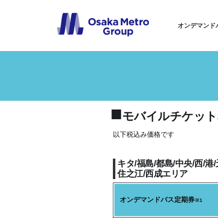
オンデマンド
モバイルチケット
以下税込み価格です
キタ/福島/都島/中央/西/港
住之江/西成エリア
オンデマンドバス定期券
※1