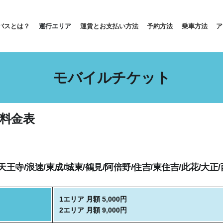
バスとは？
運行エリア
運賃とお支払い方法
予約方法
乗車方法
ア
モバイルチケット
料金表
/天王寺/浪速/東成/城東/鶴見/阿倍野/住吉/東住吉/此花/大正/
1エリア 月額 5,000円
2エリア 月額 9,000円