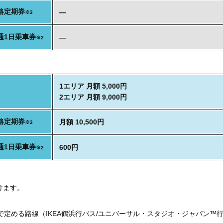
絡定期券
―
※2
通1日乗車券
―
※2
1エリア 月額 5,000円
2エリア 月額 9,000円
絡定期券
月額 10,500円
※2
通1日乗車券
600円
※2
けます。
定める路線（IKEA鶴浜行バス/ユニバーサル・スタジオ・ジャパン™